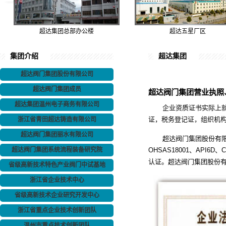
超达集团总部办公楼
超达五星厂区
集团介绍
超达集团
超达阀门集团股份有限公司
超达阀门集团成员
超达阀门集团营业执照
超达集团温州电子商务有限公司
企业资质证书实际上就是
证，税务登记证，组织机
浙江省青田超达铸造有限公司
超达阀门集团丽水有限公司
超达阀门集团股份有限公司
超达阀门集团系统流程装备研究院
OHSAS18001、API6D
认证。超达阀门集团股份有限
省级高新技术特色产业阀门中试基地
浙江省企业技术中心
省级高新技术企业研究开发中心
浙江省重点企业技术创新团队
温州市重点技术创新团队