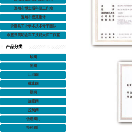
温州市博士后科研工作站
温州市模范集体
永嘉县工业学术技术骨干团队
永嘉县黄明金车工技能大师工作室
产品分类
球阀
闸阀
止回阀
截止阀
蝶阀
旋塞阀
控制阀
低温阀门
特种阀门