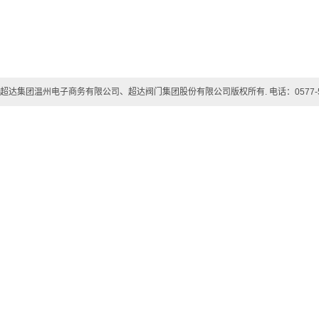
超达集团温州电子商务有限公司、超达阀门集团股份有限公司版权所有. 电话：0577-57