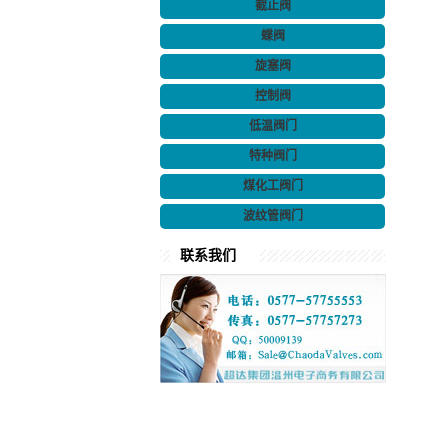
截止阀
蝶阀
旋塞阀
控制阀
低温阀门
特种阀门
煤化工阀门
波纹管阀门
联系我们