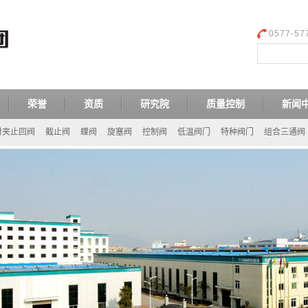
0577-57
荣誉
资质
研究院
质量控制
新闻
对夹止回阀
截止阀
蝶阀
旋塞阀
控制阀
低温阀门
特种阀门
组合三通阀