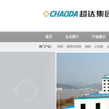
首页
企业简介
产品展示
阀门产品
：
球阀
硬密封球阀
闸阀
止回阀