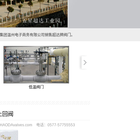
集团温州电子商务有限公司销售超达牌阀门。
低温阀门
止回阀
HAODAvalves.com
电话：0577-57755553