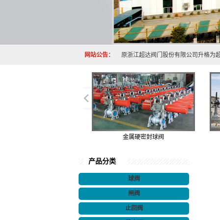
网站公告：
原浙江超达阀门股份有限公司升格为
金属硬密封球阀
产品分类
球阀
闸阀
止回阀