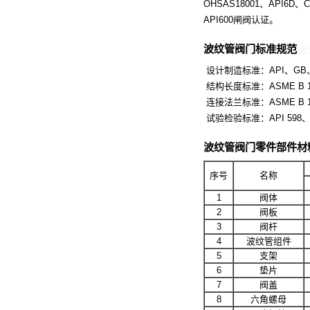
OHSAS18001、API6D
API600闸阀认证。
波纹管阀门标准
规范
设计制造标准：API、GB
结构长度标准：ASME B 16.
连接法兰标准：ASME B 1
试验检验标准：API 598、GB/
波纹管阀门零件
部件材
序号
名称
1
阀体
2
阀板
3
阀杆
4
波纹管组件
5
支架
6
垫片
7
阀盖
8
六角螺母