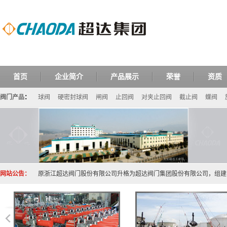
首页
企业简介
产品展示
荣誉
资质
阀门产品
：
球阀
硬密封球阀
闸阀
止回阀
对夹止回阀
截止阀
蝶阀
网站公告：
原浙江超达阀门股份有限公司升格为超达阀门集团股份有限公司，组建