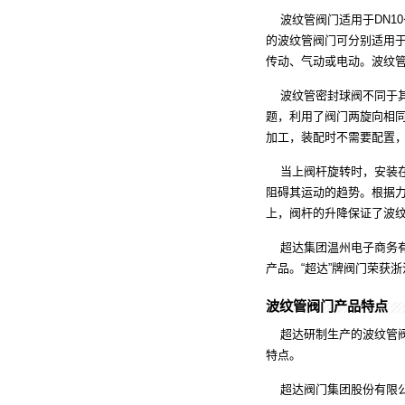
波纹管阀门
适用于DN1
的波纹管阀门可分别适用
传动、气动或电动。波纹
波纹管密封球阀不同于其
题，利用了阀门两旋向相
加工，装配时不需要配置
当上阀杆旋转时，安装在
阻碍其运动的趋势。根据
上，阀杆的升降保证了波
超达集团温州电子商务有
产品
。“超达”牌阀门荣获
波纹管阀门产品特点
超达研制生产的
波纹管
特点。
超达阀门集团股份有限公司建