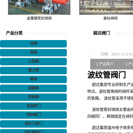
金属硬密封球阀
美标闸阀
产品分类
超达阀门
球阀
闸阀
日期：2014-11-2 0:
止回阀
1.产品简介
2.
截止阀
波纹管阀门
蝶阀
超达集团专业研制生产波
旋塞阀
特点。波纹管闸阀的阀杆
控制阀
的管路。 波纹管采用不锈钢
低温阀门
波纹管密封球阀
主要由
特种阀门
向相同），两销固定在阀
煤化工阀门
超达集团温州电子商务有
波纹管阀门