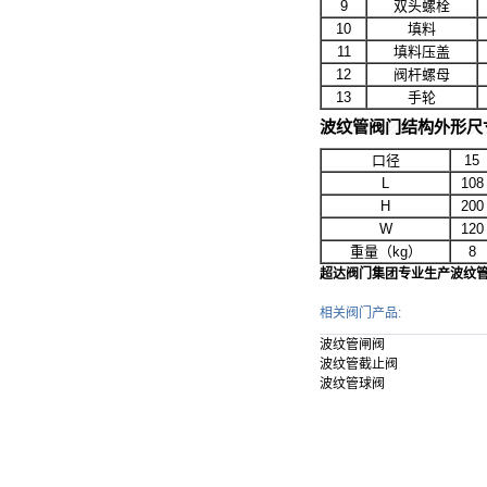
9
双头螺栓
10
填料
11
填料压盖
12
阀杆螺母
13
手轮
波纹管阀门结构
外形尺
口径
15
L
108
H
200
W
120
重量（kg）
8
超达阀门集团专业生产波纹
相关阀门产品:
波纹管闸阀
波纹管截止阀
波纹管球阀