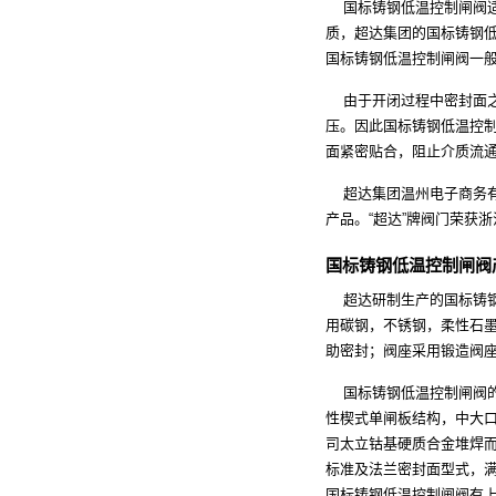
国标铸钢低温控制闸阀
质，超达集团的国标铸钢
国标铸钢低温控制闸阀一
由于开闭过程中密封面之
压。因此国标铸钢低温控
面紧密贴合，阻止介质流
超达集团温州电子商务有
产品。“超达”牌阀门荣获
国标铸钢低温控制闸阀
超达研制生产的
国标铸
用碳钢，不锈钢，柔性石
助密封；阀座采用锻造阀
国标铸钢低温控制闸阀的
性楔式单闸板结构，中大
司太立钴基硬质合金堆焊
标准及法兰密封面型式，
国标铸钢低温控制闸阀有