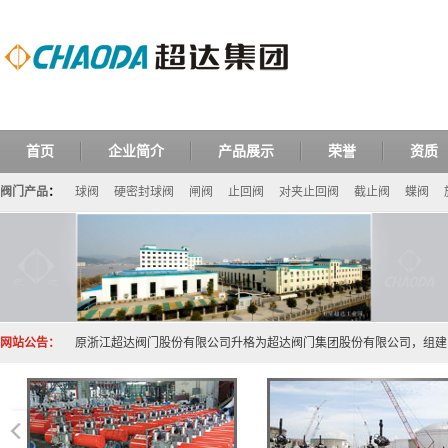
首页
企业简介
产品展示
荣誉
资质
阀门产品
：
球阀
硬密封球阀
闸阀
止回阀
对夹止回阀
截止阀
蝶阀
网站公告：
原浙江超达阀门股份有限公司升格为超达阀门集团股份有限公司，组建