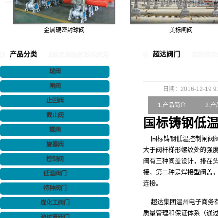
金属硬密封球阀
美标闸阀
产品分类
超达阀门
球阀
闸阀
日期：2016-12-19 9:
止回阀
1.产品简介
2.
截止阀
国标铸钢低
蝶阀
国标铸钢低温控制闸阀阀
旋塞阀
大于阀杆梯形螺纹处的强度
控制阀
阀有三种阀盖设计，排在
接，第二种是焊接型阀盖
低温阀门
连接。
特种阀门
超达集团温州电子商务有
煤化工阀门
质量管理和保证体系（通过了ISO9
波纹管阀门