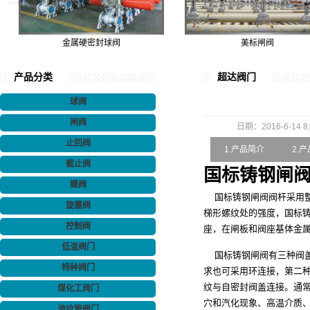
金属硬密封球阀
美标闸阀
产品分类
超达阀门
球阀
闸阀
日期：2016-6-14 8:
止回阀
1.产品简介
2.
截止阀
国标铸钢闸
蝶阀
国标铸钢闸阀阀杆采用整
旋塞阀
梯形螺纹处的强度，国标铸
控制阀
座，在闸板和阀座基体金
低温阀门
国标铸钢闸阀有三种阀盖
特种阀门
求也可采用环连接，第二
纹与自密封阀盖连接。通
煤化工阀门
穴和汽化现象、高温介质
波纹管阀门