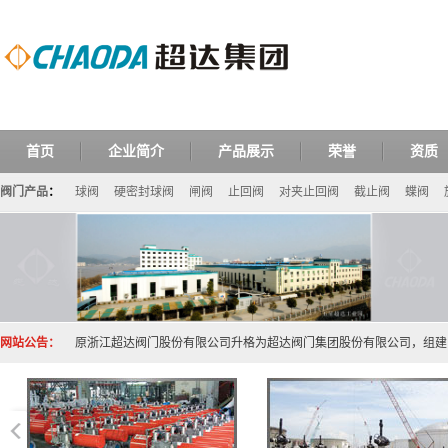
首页
企业简介
产品展示
荣誉
资质
阀门产品
：
球阀
硬密封球阀
闸阀
止回阀
对夹止回阀
截止阀
蝶阀
网站公告：
原浙江超达阀门股份有限公司升格为超达阀门集团股份有限公司，组建