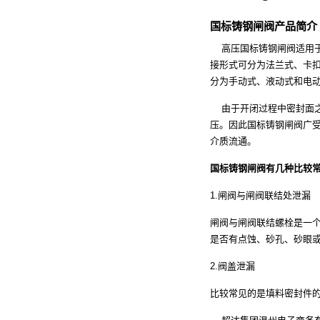
国标铸钢闸阀产品简介
高压国标铸钢闸阀
适用于
接形式可分为法兰式、卡
分为手动式、液动式和电
由于开闭过程中密封面之
压。因此国标铸钢闸阀广
介质流通。
国标铸钢闸阀有几种比较
1.闸阀与闸阀联结处泄漏
闸阀与闸阀联结螺栓是一
是否有点蚀、砂孔、砂眼
2.阀盖泄漏
比较常见的是填料密封件