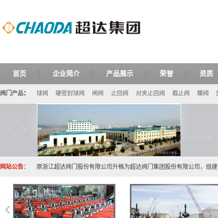
首页
企业简介
产品展示
荣誉
资质
阀门产品
：
球阀
硬密封球阀
闸阀
止回阀
对夹止回阀
截止阀
蝶阀
网站公告：
原浙江超达阀门股份有限公司升格为超达阀门集团股份有限公司，组建