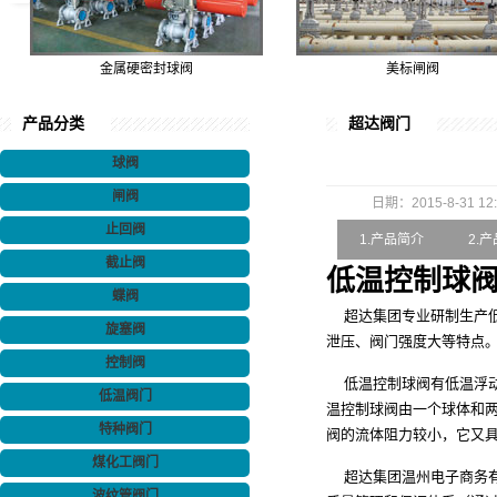
金属硬密封球阀
美标闸阀
产品分类
超达阀门
球阀
闸阀
日期：2015-8-31 12:
止回阀
1.产品简介
2.
截止阀
低温控制球
蝶阀
超达集团专业研制生产低
旋塞阀
泄压、阀门强度大等特点
控制阀
低温控制球阀有
低温浮
低温阀门
温控制球阀由一个球体和
特种阀门
阀的流体阻力较小，它又
煤化工阀门
超达集团温州电子商务有
波纹管阀门