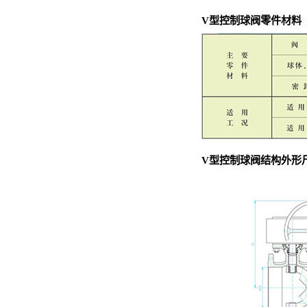
V型控制球阀零件材料
V型控制球阀结构外形