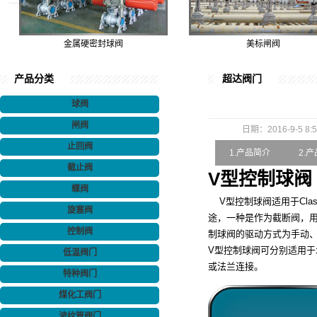
金属硬密封球阀
美标闸阀
产品分类
超达阀门
球阀
闸阀
日期：2016-9-5 8:5
止回阀
1.产品简介
2.
截止阀
V型控制球阀
蝶阀
V型控制球阀适用于Class1
旋塞阀
途，一种是作为截断阀，
控制阀
制球阀的驱动方式为手动
V型控制球阀可分别适用
低温阀门
或法兰连接。
特种阀门
煤化工阀门
波纹管阀门