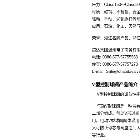
压力：Class150～Class3
材质：碳钢、不锈钢、合
驱动：手动、涡轮蜗杆传
应用：石油，化工，天然
荣誉：浙江名牌产品、浙江
超达集团温州电子商务有
电话: 0086-577-57755553
传真: 0086-577-57757273
E-mail: Sale@chaodavalv
V型控制球阀产品简介
V型控制球阀的调节性能
气动V形球阀是一种带有气
二部分组成。气动V形球
用。电动V型球阀阀体采用
又可防止球芯与阀座之间
等行业。