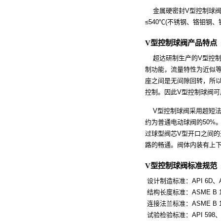
金属硬密封V型控制球
≤540℃(不锈钢、铬钼钢
V型控制球阀产品特点
超达研制生产的
V型控
制功能，流量特性为近似
座之间是无间隙回转，所
控制。因此V型控制球阀
V型控制球阀采用超短法
约为普通电动球阀的50%
过球型阀芯V型开口之间
路的畅通。阀体内装有上
V型控制球阀标准规范
设计制造标准：API 6D、API
结构长度标准：ASME B 16.
连接法兰标准：ASME B 16.5
试验检验标准：API 598、GB/