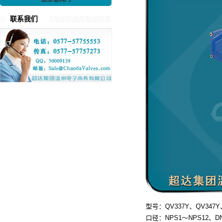
联系我们
型号：QV337Y、QV347Y
口径：NPS1～NPS12、DN