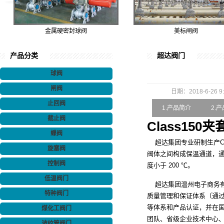
金属硬密封球阀
美标闸阀
产品分类
超达阀门
球阀
闸阀
日期：2018-6-26 9:
止回阀
1.产品简介
2.
截止阀
Class15
蝶阀
超达集团专业研制生产Cl
旋塞阀
阀体之间构成保温通道，通
控制阀
度小于 200 ℃。
低温阀门
超达集团温州电子商务有
特种阀门
质量管理和保证体系（通过了ISO9
等体系和产品认证，并在国
煤化工阀门
团队、省级企业技术中心
波纹管阀门