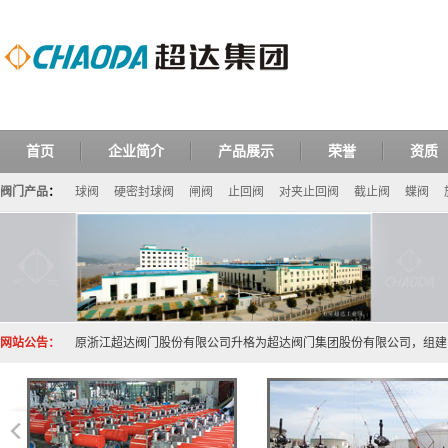
首页
企业简介
产品展示
荣誉
资质
阀门产品
：
球阀
硬密封球阀
闸阀
止回阀
对夹止回阀
截止阀
蝶阀
网站公告：
原浙江超达阀门股份有限公司升格为超达阀门集团股份有限公司，组建