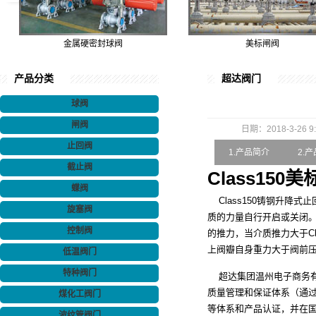
金属硬密封球阀
美标闸阀
产品分类
超达阀门
球阀
闸阀
日期：2018-3-26 9:
止回阀
1.产品简介
2.
截止阀
Class15
蝶阀
Class150铸钢升降式
旋塞阀
质的力量自行开启或关闭。
控制阀
的推力，当介质推力大于C
上阀瓣自身重力大于阀前
低温阀门
特种阀门
超达集团温州电子商务有
质量管理和保证体系（通过了ISO9
煤化工阀门
等体系和产品认证，并在国
波纹管阀门