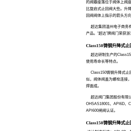
的阀瓣座落位于阀体上阀
比旋启式止回阀大些。升
回阀
阀体上指示的箭头方
超达集团温州电子商务有
产品。“超达”牌阀门荣获
Class150铸钢升降式
超达研制生产的Class
使用寿命长等特点。
Class150铸钢升降式
似，阀体阀盖为螺栓连接，
焊面成。
超达阀门集团股份有限公司建
OHSAS18001、API6D
API600闸阀认证。
Class150铸钢升降