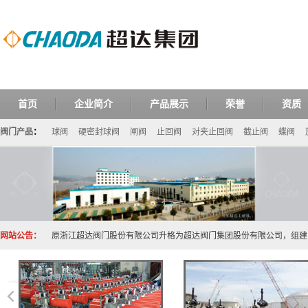
首页
企业简介
产品展示
荣誉
资质
阀门产品
：
球阀
硬密封球阀
闸阀
止回阀
对夹止回阀
截止阀
蝶阀
网站公告：
原浙江超达阀门股份有限公司升格为超达阀门集团股份有限公司，组建