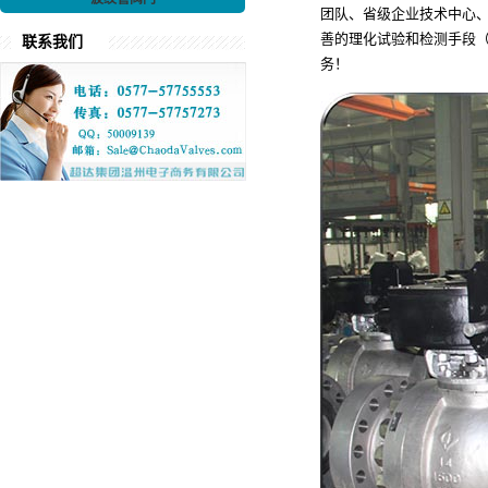
团队、省级企业技术中心
善的理化试验和检测手段
联系我们
务！