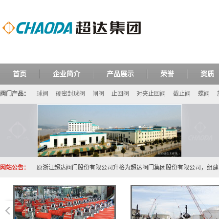
首页
企业简介
产品展示
荣誉
资质
阀门产品
：
球阀
硬密封球阀
闸阀
止回阀
对夹止回阀
截止阀
蝶阀
网站公告：
原浙江超达阀门股份有限公司升格为超达阀门集团股份有限公司，组建