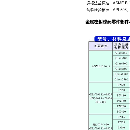
连接法兰标准：ASME B 16.5
试验检验标准：API 598、GB/
金属密封球阀零件部件