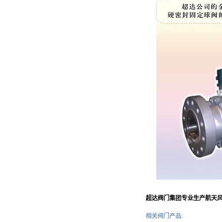
超达阀门集团专业生产航天
相关阀门产品: