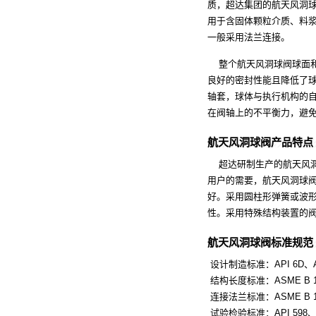
质，超达集团的航天风洞
用于含固体颗粒介质、料
一般采用法兰连接。
整个
航天风洞球阀
球面
良好的密封性能且降低了球
轴套，球体与执行机构的
在阀轴上的不平衡力，避
航天风洞球阀产品特点
超达研制生产的航天风洞
用户的需要，航天风洞球
好。采用圆柱形弹簧或波
性。采用特殊结构装置的
航天风洞球阀标准规范
设计制造标准：API 6D、API 
结构长度标准：ASME B 16.
连接法兰标准：ASME B 16.5
试验检验标准：API 598、GB/