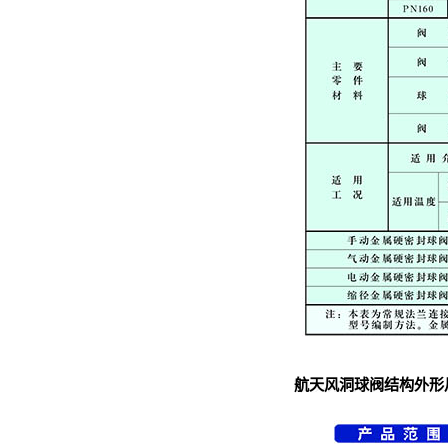
航天风洞球阀结构外形