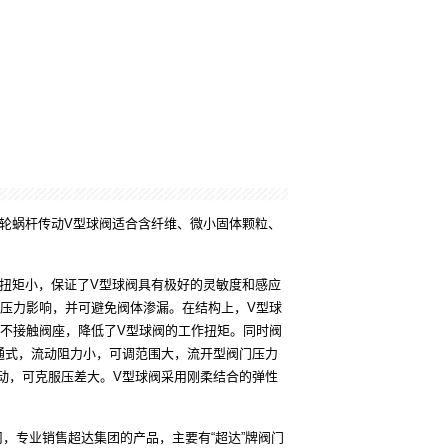
轮蜗杆传动V型球阀适合含纤维、微小固体颗粒、
扭矩小，保证了V型球阀具有极好的灵敏度和感应
压力影响，并可避免阀体渗漏。在结构上，V型球
不接触阀座，降低了V型球阀的工作扭矩。同时阀
通式，流动阻力小，可调范围大，流开型阀门压力
动，可克服压差大。V型球阀采用刚柔结合的弹性
专业销售超达集团的产品，主要有“超达”牌阀门