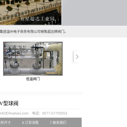
集团温州电子商务有限公司销售超达牌阀门。
低温阀门
V型球阀
HAODAvalves.com
电话：0577-57755553
外形尺寸
6.订货流程
7.联系我们