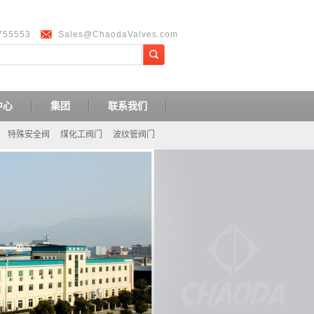
755553
Sales@ChaodaValves.com
中心
集团
联系我们
特殊安全阀
煤化工阀门
波纹管阀门