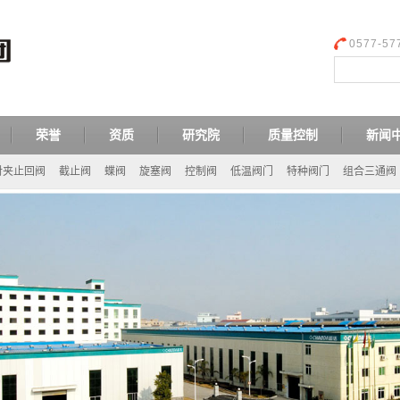
0577-57
荣誉
资质
研究院
质量控制
新闻
对夹止回阀
截止阀
蝶阀
旋塞阀
控制阀
低温阀门
特种阀门
组合三通阀