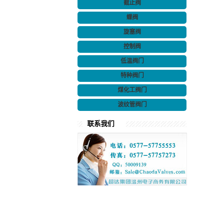
截止阀
蝶阀
旋塞阀
控制阀
低温阀门
特种阀门
煤化工阀门
波纹管阀门
联系我们