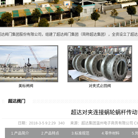
超达阀门集团股份有限公司，组建了超达阀门集团（简称超达集团），全资设立了超达
美标闸阀
对夹式止回阀
超达阀门
超达对夹连接蜗轮蜗杆传动
日期：2018-3-5 9:2:29
340
来源：超达集团温州电子商务有限公司
C
1.产品简介
2.产品特点
3.标准规范
4.零件材料
5.