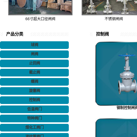
66寸超大口径闸阀
不锈钢闸阀
产品分类
控制阀
球阀
闸阀
止回阀
截止阀
蝶阀
旋塞阀
控制阀
钢制控制闸
低温阀门
特种阀门
煤化工阀门
波纹管阀门