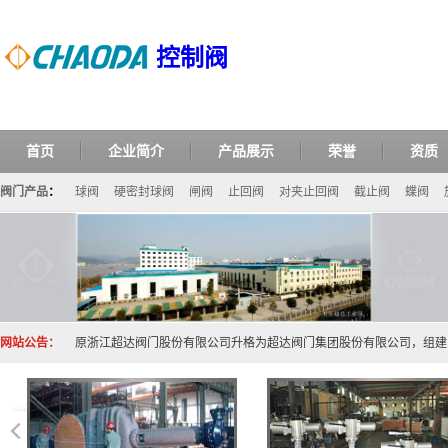
控制阀
首页
企业简介
产品展示
荣誉
资质
阀门产品
：
球阀
硬密封球阀
闸阀
止回阀
对夹止回阀
截止阀
蝶阀
网站公告：
原浙江超达阀门股份有限公司升格为超达阀门集团股份有限公司，组建